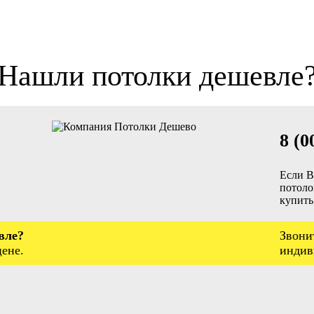
Нашли потолки дешевле
8 (0
Если В
потоло
купить
вле?
Звони
ене.
индив