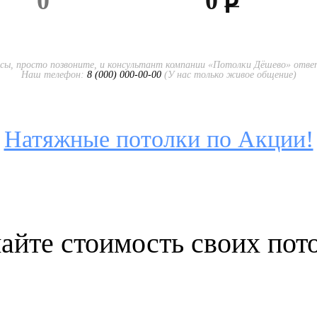
0
росы, просто позвоните, и консультант компании «Потолки Дёшево» отве
Наш телефон:
8 (000) 000-00-00
(У нас только живое общение)
Натяжные потолки по Акции!
айте стоимость своих пот