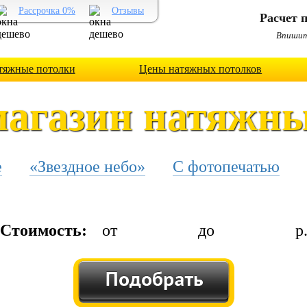
Рассрочка 0%
Отзывы
Расчет п
Впишите
тяжные потолки
Цены натяжных потолков
магазин натяжны
е
«Звездное небо»
С фотопечатью
Стоимость:
от
до
р