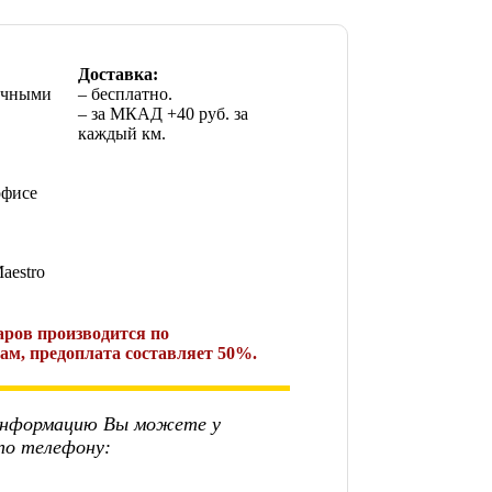
Доставка:
ичными
– бесплатно.
– за МКАД +40 руб. за
каждый км.
офисе
aestro
аров производится по
м, предоплата составляет 50%.
информацию Вы можете у
по телефону: