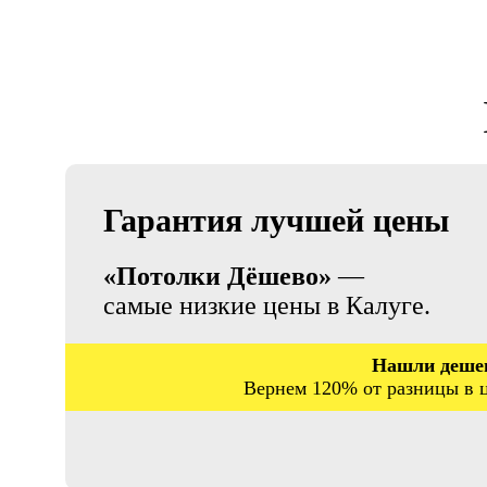
Гарантия лучшей цены
«Потолки Дёшево»
—
самые низкие цены в Калуге.
Нашли деше
Вернем 120% от разницы в ц